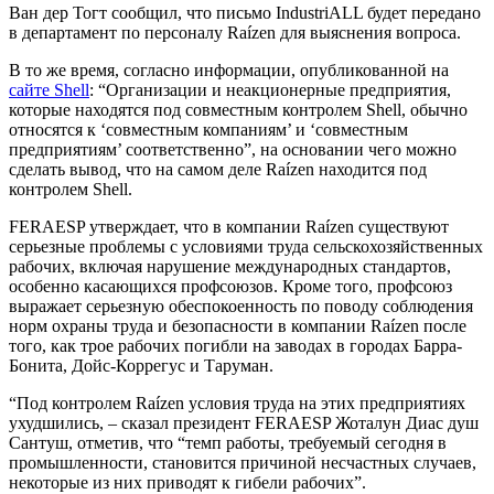
Ван дер Тогт сообщил, что письмо IndustriALL будет передано
в департамент по персоналу Raízen для выяснения вопроса.
В то же время, согласно информации, опубликованной на
сайте Shell
: “Организации и неакционерные предприятия,
которые находятся под совместным контролем Shell, обычно
относятся к ‘совместным компаниям’ и ‘совместным
предприятиям’ соответственно”, на основании чего можно
сделать вывод, что на самом деле Raízen находится под
контролем Shell.
FERAESP утверждает, что в компании Raízen существуют
серьезные проблемы с условиями труда сельскохозяйственных
рабочих, включая нарушение международных стандартов,
особенно касающихся профсоюзов. Кроме того, профсоюз
выражает серьезную обеспокоенность по поводу соблюдения
норм охраны труда и безопасности в компании Raízen после
того, как трое рабочих погибли на заводах в городах Барра-
Бонита, Дойс-Коррегус и Таруман.
“Под контролем Raízen условия труда на этих предприятиях
ухудшились, – сказал президент FERAESP Жоталун Диас душ
Сантуш, отметив, что “темп работы, требуемый сегодня в
промышленности, становится причиной несчастных случаев,
некоторые из них приводят к гибели рабочих”.