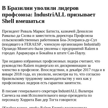
В Бразилии уволили лидеров
профсоюза: IndustriALL призывает
Shell вмешаться
Президент Риваль Маркос Батиста, казначей Денилсон
Рамальо да Силва и заместитель директора Профсоюза
сельскохозяйственных работников Боа-Эсперанса-ду-Сул
(входящего в FERAESP , членскую организацию Industriall)
Орландо Монегато были уволены с предприятий Raízen в
городах Араракуара и Бокайна в штате Сан-Паулу.
Три недавно избранных профсоюзных лидера считают, что
руководство Raízen подвергало их дискриминации за
членство в профсоюзе. Впоследствии, в декабре 2017 года и в
январе 2018 года, их уволили, несмотря на то, что согласно
бразильскому трудовому законодательству у них как у
профсоюзных лидеров есть гарантии занятости.
В письме генерального секретаря IndustriALL Вальтера
Санчеса на имя Исполнительного вице-президента по
персоналу Хоррита Ван дер Тогта говорится:
“Крайне важно, чтобы Raízen Energia восстановила