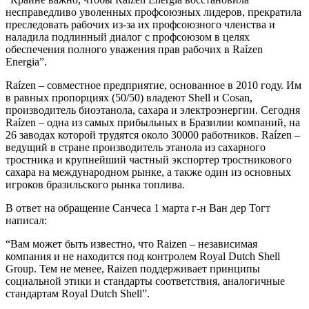
несправедливо уволенных профсоюзных лидеров, прекратила
преследовать рабочих из-за их профсоюзного членства и
наладила подлинный диалог с профсоюзом в целях
обеспечения полного уважения прав рабочих в Raízen
Energia”.
Raízen – совместное предприятие, основанное в 2010 году. Им
в равных пропорциях (50/50) владеют Shell и Cosan,
производитель биоэтанола, сахара и электроэнергии. Сегодня
Raízen – одна из самых прибыльных в Бразилии компаний, на
26 заводах которой трудятся около 30000 работников. Raízen –
ведущий в стране производитель этанола из сахарного
тростника и крупнейший частный экспортер тростникового
сахара на международном рынке, а также один из основных
игроков бразильского рынка топлива.
В ответ на обращение Санчеса 1 марта г-н Ван дер Тогт
написал:
“Вам может быть известно, что Raizen – независимая
компания и не находится под контролем Royal Dutch Shell
Group. Тем не менее, Raizen поддерживает принципы
социальной этики и стандарты соответствия, аналогичные
стандартам Royal Dutch Shell”.