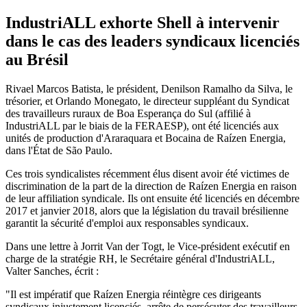
IndustriALL exhorte Shell à intervenir
dans le cas des leaders syndicaux licenciés
au Brésil
Rivael Marcos Batista, le président, Denilson Ramalho da Silva, le
trésorier, et Orlando Monegato, le directeur suppléant du Syndicat
des travailleurs ruraux de Boa Esperança do Sul (affilié à
IndustriALL par le biais de la FERAESP), ont été licenciés aux
unités de production d'Araraquara et Bocaina de Raízen Energia,
dans l'État de São Paulo.
Ces trois syndicalistes récemment élus disent avoir été victimes de
discrimination de la part de la direction de Raízen Energia en raison
de leur affiliation syndicale. Ils ont ensuite été licenciés en décembre
2017 et janvier 2018, alors que la législation du travail brésilienne
garantit la sécurité d'emploi aux responsables syndicaux.
Dans une lettre à Jorrit Van der Togt, le Vice-président exécutif en
charge de la stratégie RH, le Secrétaire général d'IndustriALL,
Valter Sanches, écrit :
"Il est impératif que Raízen Energia réintègre ces dirigeants
syndicaux injustement licenciés, arrête de persécuter des travailleurs