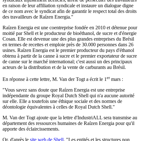
en raison de leur affiliation syndicale et instaure un dialogue digne
de ce nom avec le syndicat afin de garantir le respect total des droits
des travailleurs de Raízen Energia."
Raízen Energia est une coentreprise fondée en 2010 et détenue pour
moitié par Shell et le producteur de bioéthanol, de sucre et d'énergie
Cosan. Elle est devenue une des plus grandes entreprises du Brésil
en termes de recettes et emploie près de 30.000 personnes dans 26
usines. Raízen Energia est le premier producteur du pays d'éthanol
obtenu à partir de la canne à sucre et le premier exportateur de sucre
de canne sur le marché international; c'est aussi un des principaux
acteurs de la distribution et de la vente de carburants au Brésil.
er
En réponse à cette lettre, M. Van der Togt a écrit le 1
mars :
"Vous savez sans doute que Raízen Energia est une entreprise
indépendante du groupe Royal Dutch Shell qui n'a aucune autorité
sur elle. Elle a toutefois une éthique sociale et des normes de
déontologie équivalentes à celles de Royal Dutch Shell."
M. Van der Togt ajoute que la lettre d'IndustriALL sera transmise au
département des ressources humaines de Raízen Energia pour qu'il
apporte des éclaircissements.
Or, d'après le
site web de Shell
, "Les entités et les structures non