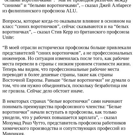
“синими” и “белыми воротничками”, – сказал Джей Албаресе
из филиппинского профсоюза ALU.
Вопросы, которые когда-то оказывали влияние в основном на
класс “синих воротничков”, сейчас сказываются и на “белых
воротничках”, – сказал Стив Керр из британского профсоюза
Unite:
“В моей отрасли исторически профсоюзы больше привлекали
представителей “синих воротничков”, а не профессиональных
инженеров. Но ситуация изменилась после того, как рабочие
места перевели в страны с низким уровнем стоимости жизни.
Теперь мы видим, что профессиональные рабочие места
переводят в более дешевые страны, такие как страны
Восточной Европы. Раньше “белые воротнички” не думали о
том, что им нужно объединяться, поскольку безработица им
не грозила. Сейчас дело обстоит иначе.
В некоторых странах “белые воротнички” сами начинают
понимать преимущества профсоюзного членства: “Белые
воротнички” начали вступать в профсоюзы, как только
увидели, что у рабочих повышается зарплата”, – сказал
Мохумад Риаз Чутто, представитель профсоюза работников
химического производства и сопутствующих профессий из
Маврикия.