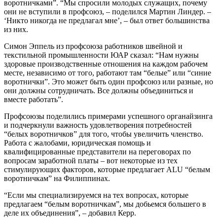
воротничками”. “Мы спросили молодых служащих, почему
они не вступили в профсоюз, – поделился Мартин Линдер. –
‘Никто никогда не предлагал мне’, – был ответ большинства
из них.
Симон Эппель из профсоюза работников швейной и
текстильной промышленности ЮАР сказал: “Нам нужны
здоровые производственные отношения на каждом рабочем
месте, независимо от того, работают там “белые” или “синие
воротнички”. Это может быть один профсоюз или разные, но
они должны сотрудничать. Все должны объединиться и
вместе работать”.
Профсоюзы поделились примерами успешного органайзинга
и подчеркнули важность удовлетворения потребностей
“белых воротничков” для того, чтобы увеличить членство.
Работа с жалобами, юридическая помощь и
квалифицированные представители на переговорах по
вопросам заработной платы – вот некоторые из тех
стимулирующих факторов, которые предлагает ALU “белым
воротничкам” на Филиппинах.
“Если мы специализируемся на тех вопросах, которые
предлагаем “белым воротничкам”, мы добьемся большего в
деле их объединения”, – добавил Керр.