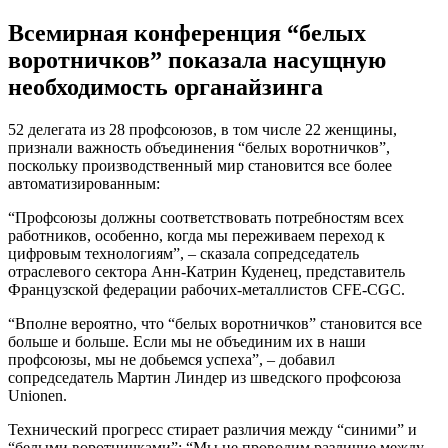
Всемирная конференция “белых
воротничков” показала насущную
необходимость органайзинга
52 делегата из 28 профсоюзов, в том числе 22 женщины,
признали важность объединения “белых воротничков”,
поскольку производственный мир становится все более
автоматизированным:
“Профсоюзы должны соответствовать потребностям всех
работников, особенно, когда мы переживаем переход к
цифровым технологиям”, – сказала сопредседатель
отраслевого сектора Анн-Катрин Куденец, представитель
Французской федерации рабочих-металлистов CFE-CGC.
“Вполне вероятно, что “белых воротничков” становится все
больше и больше. Если мы не объединим их в наши
профсоюзы, мы не добьемся успеха”, – добавил
сопредседатель Мартин Линдер из шведского профсоюза
Unionen.
Технический прогресс стирает различия между “синими” и
“белыми воротничками”: “Мы не проводим различие между