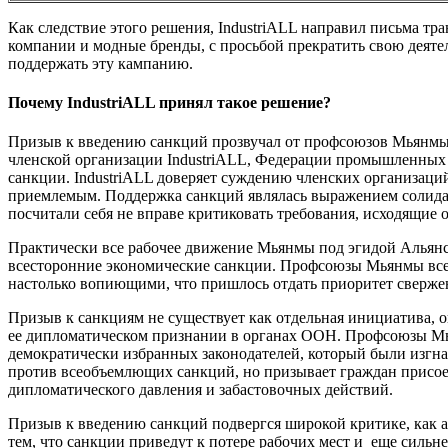
Как следствие этого решения, IndustriALL направил письма 
компании и модные бренды, с просьбой прекратить свою деяте
поддержать эту кампанию.
Почему IndustriALL принял такое решение?
Призыв к введению санкций прозвучал от профсоюзов Мьянмы и
членской организации IndustriALL, Федерации промышленных 
санкции. IndustriALL доверяет суждению членских организаций
приемлемым. Поддержка санкций являлась выражением солидар
посчитали себя не вправе критиковать требования, исходящие 
Практически все рабочее движение Мьянмы под эгидой Альянс
всесторонние экономические санкции. Профсоюзы Мьянмы все 
настолько вопиющими, что пришлось отдать приоритет свержен
Призыв к санкциям не существует как отдельная инициатива, 
ее дипломатическом признании в органах ООН. Профсоюзы Мь
демократически избранных законодателей, который были изгн
против всеобъемлющих санкций, но призывает граждан присо
дипломатического давления и забастовочных действий.
Призыв к введению санкций подвергся широкой критике, как а
тем, что санкции приведут к потере рабочих мест и еще сильн