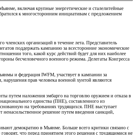
Мьянме, включая крупные энергетические и сталелитейные
 обратился к многосторонним инициативам с предложением
о членских организаций в течение лета. Представитель
легатов поддержать кампанию за всесторонние экономические
тношении того, какой курс действий будет для них наиболее
ороны бесчеловечного военного режима. Делегаты Конгресса
ьянмы и федерация IWFM, участвует в кампании за
, нарушения прав человека военной хунтой являются
нты путем наложения эмбарго на торговлю оружием и отказа в
ационального единства (ПНЕ), составленного из
основанную на требованиях трудящихся. ПНЕ выступает
 ненасильственное решение путем введения санкций,
ивают демократию в Мьянме. Больше всего критики связано с
 говорят, что перед принятием этого решения с трудящимися не