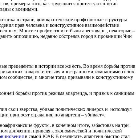
зов, примеры того, как трудящиеся протестуют против
язаны с военными.
аботника в стране, демократические профсоюзные структуры
юдения прав человека и конструктивное взаимодействие
 военным. Многие профсоюзники были арестованы, некоторые –
авить оппозицию, недавно обстреляв город в провинции Чин
ые прецеденты в истории все же есть. Во время борьбы против
риканских товаров и отзыву иностранными компаниями своих
ном сообществе, и многие тогда призывали к конструктивному
оронней борьбы против режима апартеида, и призыв к санкциям
лил свои зверства, убивая политических лидеров и используя
ии приносят страдания, но апартеид – убивает».
ноафриканские фрукты, в конечном итоге, забастовав на три
зном движении, приведя к экономической и политической
овиновения
в самой ЮАР. В результате, апартеид быстро стал