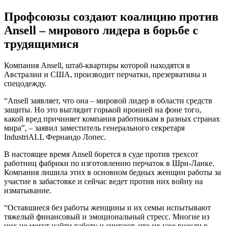
Профсоюзы создают коалицию против
Ansell – мирового лидера в борьбе с
трудящимися
Компания Ansell, штаб-квартиры которой находятся в
Австралии и США, производит перчатки, презервативы и
спецодежду.
“Ansell заявляет, что она – мировой лидер в области средств
защиты. Но это выглядит горькой иронией на фоне того,
какой вред причиняет компания работникам в разных странах
мира”, – заявил заместитель генерального секретаря
IndustriALL Фернандо Лопес.
В настоящее время Ansell борется в суде против трехсот
работниц фабрики по изготовлению перчаток в Шри-Ланке.
Компания лишила этих в основном бедных женщин работы за
участие в забастовке и сейчас ведет против них войну на
изматывание.
“Оставшиеся без работы женщины и их семьи испытывают
тяжелый финансовый и эмоциональный стресс. Многие из
них не могут найти работу и считают, что их уже внесли в