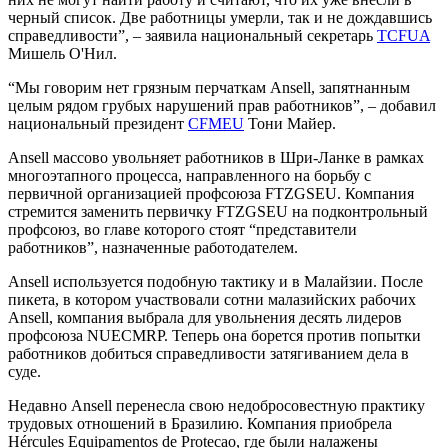
черный список. Две работницы умерли, так и не дождавшись
справедливости”, – заявила национальный секретарь
TCFUA
Мишель О'Нил.
“Мы говорим нет грязным перчаткам Ansell, запятнанным
целым рядом грубых нарушений прав работников”, – добавил
национальный президент
CFMEU
Тони Майер.
Ansell массово увольняет работников в Шри-Ланке в рамках
многоэтапного процесса, направленного на борьбу с
первичной организацией профсоюза FTZGSEU. Компания
стремится заменить первичку FTZGSEU на подконтрольный
профсоюз, во главе которого стоят “представители
работников”, назначенные работодателем.
Ansell используется подобную тактику и в Малайзии. После
пикета, в котором участвовали сотни малазийских рабочих
Ansell, компания выбрала для увольнения десять лидеров
профсоюза NUECMRP. Теперь она борется против попытки
работников добиться справедливости затягиванием дела в
суде.
Недавно Ansell перенесла свою недобросовестную практику
трудовых отношений в Бразилию. Компания приобрела
Hércules Equipamentos de Protecao, где были налажены