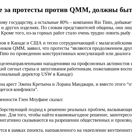
е за протесты против QMM, должны быт
 государству, а остальные 80% – компании Rio Tinto, добывает
аге и других изделиях. По словам представителей общины, они л
. Кроме того, из-за горных работ стало очень трудно ловить рыбу
в в Канаде и США и тесно сотрудничающий с малагасийскими про
тников QMM, заявил, что протесты “являются продолжением дру
io Tinto по проведению конструктивных консультаций или диал
 целенаправленными нападениями на профсоюзных активистов и,
ий сигнал страха и запугивания работникам, пожелавшим воспол
иональный директор USW в Канаде)
р на арест Эжена Кретьена и Лорана Манджари, и вместо этого
егося конфликта”.
енности Глен Мпуфане сказал:
оборствующий подход к решению реальных проблем, вызывающи
не. Для того, чтобы найти взаимовыгодное решение, заинтерес
е негативно сказываются на разрешении общественных и произво
ся в рамках проекта, направленного на укрепление внутреннего