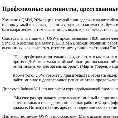
Профсоюзные активисты, арестованны
Компания QMM, 20% акций которой принадлежит малагасийскому
используемый в красках, чернилах, тканях, пластмассах, бум
благодаря лесам, в том числе пищи, воды, крова, лекарств и т.д
Союз сталелитейщиков (USW), представляющий 850 тысяч члено
Sendika Kristanina Malagasy (SEKRIMA), объединяющими рабо
вызванных, как считается, отсутствием усилий со стороны R
“Наш профсоюз решительно осуждает то, что мы считаем
протест. Действия малагасийской полиции посылают чётк
были тяжелыми для организаторов”. (Марти Уоррен, нац
Кроме того, USW требует у правительства отозвать орде
найти мирное и долгосрочное решение этого продолжающ
Директор IndustriALL по вопросам горнодобывающей промышл
“Мы еще раз призываем использовать мирный непротив
с негативными последствиями горных работ в Форт-Дофи
диалоге. Но запугивание, аресты и тюремное заключени
Партнерство между USW и профсоюзами Мадагаскара развивает