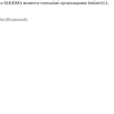
SW и SEKRIMA являются членскими организациями IndustriALL.
ñol
(
Испанский
)