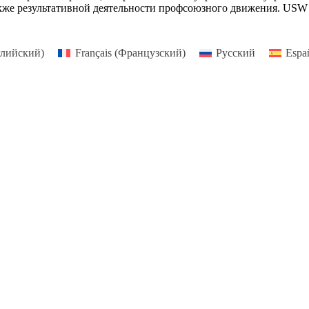
 также результативной деятельности профсоюзного движения. U
лийский
)
Français
(
Французский
)
Русский
Espa