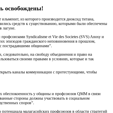
ь освобождены!
 ильменит, из которого производится диоксид титана,
ишились средств к существованию, которыми были обеспечены
 в лагуне.
фсоюзами Syndicalisme et Vie des Societes (SVS) Anosy и
гих эпизодов гражданского неповиновения в прошлом,
ога с пострадавшими общинами”.
 следовательно, на свободу объединения и право на
ьзоваться своими правами в условиях, которые и так
 “открыть каналы коммуникации с протестующими, чтобы
х обеспокоенность у общины и профсоюзов QMM в связи
ованные стороны должны участвовать в социальном
дственных споров”.
 потенциала малагасийских профсоюзов в области стратегий