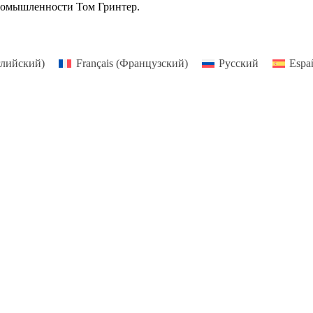
промышленности Том Гринтер.
лийский
)
Français
(
Французский
)
Русский
Espa