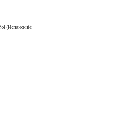
ñol
(
Испанский
)