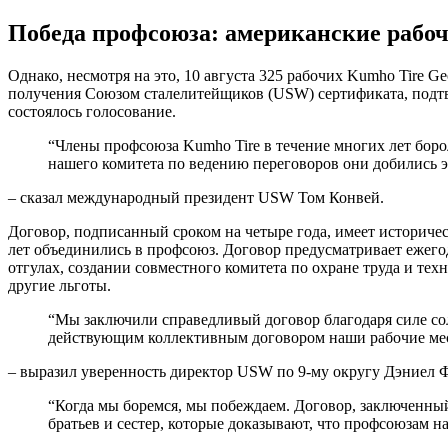
Победа профсоюза: американские рабоч
Однако, несмотря на это, 10 августа 325 рабочих Kumho Tire 
получения Союзом сталелитейщиков (USW) сертификата, подтве
состоялось голосование.
“Члены профсоюза Kumho Tire в течение многих лет боро
нашего комитета по ведению переговоров они добились э
– сказал международный президент USW Том Конвей.
Договор, подписанный сроком на четыре года, имеет историче
лет объединились в профсоюз. Договор предусматривает ежег
отгулах, создании совместного комитета по охране труда и те
другие льготы.
“Мы заключили справедливый договор благодаря силе соли
действующим коллективным договором наши рабочие мест
– выразил уверенность директор USW по 9-му округу Дэниел 
“Когда мы боремся, мы побеждаем. Договор, заключенный
братьев и сестер, которые доказывают, что профсоюзам н