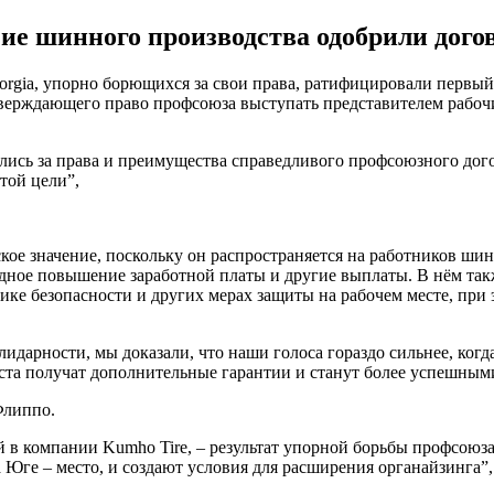
ие шинного производства одобрили дого
Georgia, упорно борющихся за свои права, ратифицировали перв
рждающего право профсоюза выступать представителем рабочих 
лись за права и преимущества справедливого профсоюзного дого
той цели”,
ское значение, поскольку он распространяется на работников 
одное повышение заработной платы и другие выплаты. В нём та
хнике безопасности и других мерах защиты на рабочем месте, пр
дарности, мы доказали, что наши голоса гораздо сильнее, когд
а получат дополнительные гарантии и станут более успешными
Флиппо.
 в компании Kumho Tire, – результат упорной борьбы профсоюза
а Юге – место, и создают условия для расширения органайзинга”,