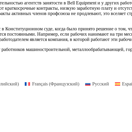
ьностью агентств занятости в Bell Equipment и у других работо
ют краткосрочные контракты, низкую заработную плату и отсутст
акты активных членов профсоюза не продлевают, это вселяет стр
 Конституционном суде, когда было принято решение о том, что
ятся постоянными. Например, если рабочих нанимают на три месяц
работодателем является компания, в которой работают эти рабочи
т работников машиностроительной, металлообрабатывающей, г
лийский
)
Français
(
Французский
)
Русский
Espa