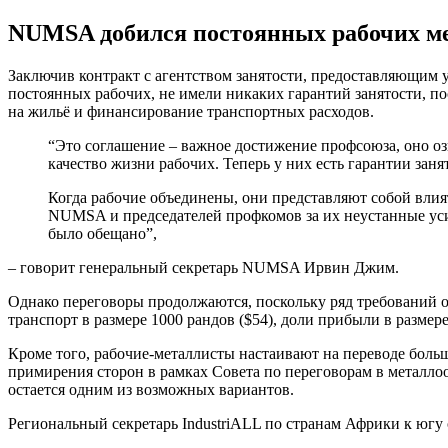
NUMSA добился постоянных рабочих мес
Заключив контракт с агентством занятости, предоставляющим у
постоянных рабочих, не имели никаких гарантий занятости, п
на жильё и финансирование транспортных расходов.
“Это соглашение – важное достижение профсоюза, оно оз
качество жизни рабочих. Теперь у них есть гарантии заня
Когда рабочие объединены, они представляют собой влия
NUMSA и председателей профкомов за их неустанные усил
было обещано”,
– говорит генеральный секретарь NUMSA Ирвин Джим.
Однако переговоры продолжаются, поскольку ряд требований о
транспорт в размере 1000 рандов ($54), доли прибыли в размер
Кроме того, рабочие-металлисты настаивают на переводе боль
примирения сторон в рамках Совета по переговорам в металл
остается одним из возможных вариантов.
Региональный секретарь IndustriALL по странам Африки к югу