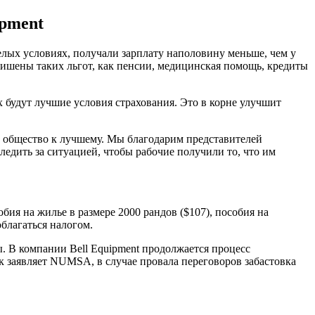
ipment
елых условиях, получали зарплату наполовину меньше, чем у
лишены таких льгот, как пенсии, медицинская помощь, кредиты
 будут лучшие условия страхования. Это в корне улучшит
ь общество к лучшему. Мы благодарим представителей
едить за ситуацией, чтобы рабочие получили то, что им
ия на жилье в размере 2000 рандов ($107), пособия на
облагаться налогом.
. В компании Bell Equipment продолжается процесс
 заявляет NUMSA, в случае провала переговоров забастовка