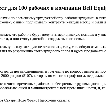
т для 100 рабочих в компании Bell Equ
слуги по временному трудоустройству, рабочие трудились в тяж
оскольку с ними подписывали контракты каждый месяц, и были 
начает, что рабочие будут получать медицинскую помощь и у них
тости, и они смогут достойно содержать свои семьи.
тельную силу, которую не остановить, силу, способную изменит
ия по разрешению этого трудового спора и будем продолжать сл
стаются невыполненными, в том числе по вопросу выплаты пособ
е 2000 рандов ($107), которая, по мнению профсоюза, не должна 
шего числа временных рабочих на бессрочные трудовые договоры
ообрабатывающей и машиностроительной промышленности, и, как
 от Сахары Поле Франс Ндессомин сказала: