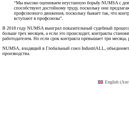
“Мы высоко оцениваем неустанную борьбу NUMSA с деятел
способствуют достойному труду, поскольку они предлага
профсоюзного движения, поскольку бывает так, что контр
вступают в профсоюзы”.
В 2018 году NUMSA выиграл показательный судебный процесс в
больше трех месяцев, а если это происходит, контракты станов
работодателем. Но если срок контракта превышает три месяца, 
NUMSA, входящий в Глобальный союз IndustriALL, объединяе
производства.
English
(
Анг