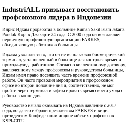
IndustriALL призывает восстановить
профсоюзного лидера в Индонезии
Идрис Идхам проработал в больнице Rumah Sakit Islam Jakarta
Pondok Kopi в Джакарте 24 года. С 2000 года он возглавляет
первичную профсоюзную организацию FARKES,
объединяющую работников больницы.
Идхама уволили за то, что он не использовал биометрический
терминал, установленный в больнице для контроля времени
прихода-ухода работников. Согласно коллективному договору,
заключенному между профсоюзом и руководством больницы,
Идхам имел право посвящать часть времени профсоюзной
работе. Он часто проводил мероприятия в профсоюзном
офисе во второй половине дня и, соответственно, не мог
пройти через терминал и зафиксировать время своего ухода с
работы в конце дня.
Руководство начало оказывать на Идхама давление с 2017
года, когда его избрали президентом FARKES и вице-
президентом Конфедерации индонезийских профсоюзов
KSPI-CITU.