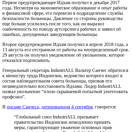
Первое предупреждающее Идхам получил в декабре 2017
года. Несмотря на экономическое образование и опыт работы
в финансовой сфере, его перевели в подразделение службы
безопасности больницы. Давление со стороны руководства
еще больше усилилось после того, как он выразил
озабоченность по поводу аутсорсинга рабочих и заявил об
ошибках, допущенных заведующим больницы.
Второе предупреждение Идхам получил в апреле 2018 года, а
13 августа его отстранили от работы на неопределенный срок.
29 августа он получил уведомление об увольнении, которое
отказался подписывать.
Генеральный секретарь IndustriALL Вальтер Санчес обратился
к министру труда Индонезии, ведомство которого входит в
состав наблюдательном совета больницы, призвав его
незамедлительно восстановить Идхама. Лидер IndustriALL
назвал увольнение “плохо скрываемой попыткой уничтожить
профсоюз”.
В
письме Санчеса, датированном 4 сентября
, говорится:
“Глобальный союз IndustriALL призывает
правительство Индонезии немедленно принять
меры, гарантирующие уважение основных прав