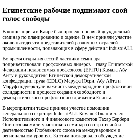
Египетские рабочие поднимают свой
голос свободы
В конце апреля в Каире был проведен первый двухдневный
семинар по планированию и оценке. В нем приняли участие
около пятидесяти представителей различных отраслей
промышленности, попадающих в сферу действия IndustriALL.
Во время открытия сессий частники семинара
поприветствовали профсоюзных лидеров – главу Египетской
Федерации независимых профсоюзов (EFITU) Камала Абу
Айту и руководителя Египетской демократической
конфедерации труда (EDLC) Маруфа Юсри. Абу Айта и
Маруф подчеркнули важность международной профсоюзной
солидарности в процессе создания свободного и
демократического профсоюзного движения Египта.
В мероприятии также приняли участие помощник
генерального секретаря IndustriALL Кемаль Озкан и член
Исполнительного и Финансового комитетов Тахар Бербери.
Они познакомили участников семинара со стратегией и
деятельностью Глобального союза на международном и
региональном уровнях. За этим последовало обсуждение