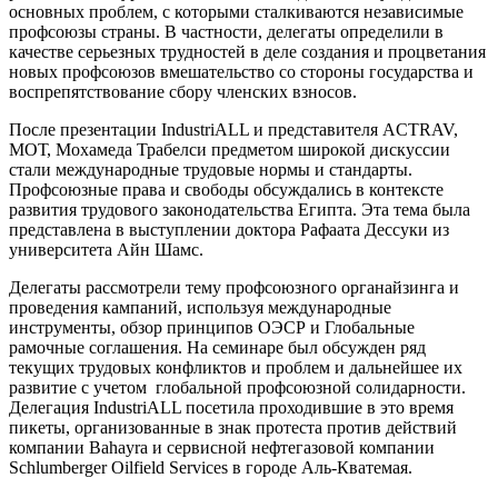
основных проблем, с которыми сталкиваются независимые
профсоюзы страны. В частности, делегаты определили в
качестве серьезных трудностей в деле создания и процветания
новых профсоюзов вмешательство со стороны государства и
воспрепятствование сбору членских взносов.
После презентации IndustriALL и представителя ACTRAV,
МОТ, Мохамеда Трабелси предметом широкой дискуссии
стали международные трудовые нормы и стандарты.
Профсоюзные права и свободы обсуждались в контексте
развития трудового законодательства Египта. Эта тема была
представлена в выступлении доктора Рафаата Дессуки из
университета Айн Шамс.
Делегаты рассмотрели тему профсоюзного органайзинга и
проведения кампаний, используя международные
инструменты, обзор принципов ОЭСР и Глобальные
рамочные соглашения. На семинаре был обсужден ряд
текущих трудовых конфликтов и проблем и дальнейшее их
развитие с учетом глобальной профсоюзной солидарности.
Делегация IndustriALL посетила проходившие в это время
пикеты, организованные в знак протеста против действий
компании Bahayra и сервисной нефтегазовой компании
Schlumberger Oilfield Services в городе Аль-Кватемая.