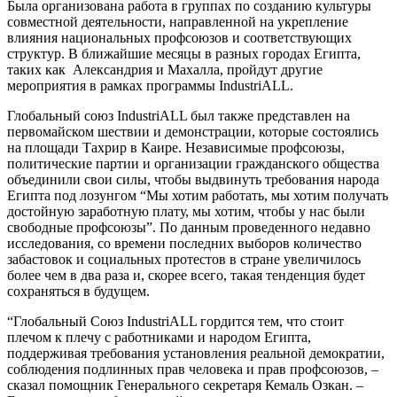
Была организована работа в группах по созданию культуры
совместной деятельности, направленной на укрепление
влияния национальных профсоюзов и соответствующих
структур. В ближайшие месяцы в разных городах Египта,
таких как Александрия и Махалла, пройдут другие
мероприятия в рамках программы IndustriALL.
Глобальный союз IndustriALL был также представлен на
первомайском шествии и демонстрации, которые состоялись
на площади Тахрир в Каире. Независимые профсоюзы,
политические партии и организации гражданского общества
объединили свои силы, чтобы выдвинуть требования народа
Египта под лозунгом “Мы хотим работать, мы хотим получать
достойную заработную плату, мы хотим, чтобы у нас были
свободные профсоюзы”. По данным проведенного недавно
исследования, со времени последних выборов количество
забастовок и социальных протестов в стране увеличилось
более чем в два раза и, скорее всего, такая тенденция будет
сохраняться в будущем.
“Глобальный Союз IndustriALL гордится тем, что стоит
плечом к плечу с работниками и народом Египта,
поддерживая требования установления реальной демократии,
соблюдения подлинных прав человека и прав профсоюзов, –
сказал помощник Генерального секретаря Кемаль Озкан. –