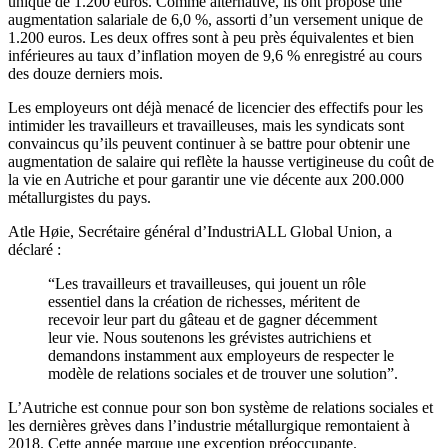
unique de 1.200 euros. Comme alternative, ils ont proposé une
augmentation salariale de 6,0 %, assorti d’un versement unique de
1.200 euros. Les deux offres sont à peu près équivalentes et bien
inférieures au taux d’inflation moyen de 9,6 % enregistré au cours
des douze derniers mois.
Les employeurs ont déjà menacé de licencier des effectifs pour les
intimider les travailleurs et travailleuses, mais les syndicats sont
convaincus qu’ils peuvent continuer à se battre pour obtenir une
augmentation de salaire qui reflète la hausse vertigineuse du coût de
la vie en Autriche et pour garantir une vie décente aux 200.000
métallurgistes du pays.
Atle Høie, Secrétaire général d’IndustriALL Global Union, a
déclaré :
“Les travailleurs et travailleuses, qui jouent un rôle
essentiel dans la création de richesses, méritent de
recevoir leur part du gâteau et de gagner décemment
leur vie. Nous soutenons les grévistes autrichiens et
demandons instamment aux employeurs de respecter le
modèle de relations sociales et de trouver une solution”.
L’Autriche est connue pour son bon système de relations sociales et
les dernières grèves dans l’industrie métallurgique remontaient à
2018. Cette année marque une exception préoccupante.