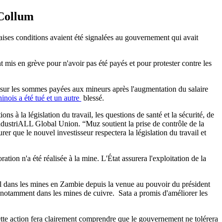
 Collum
aises conditions avaient été signalées au gouvernement qui avait
t mis en grève pour n'avoir pas été payés et pour protester contre les
.
end sur les sommes payées aux mineurs après l'augmentation du salaire
inois a été tué et un autre
blessé.
s à la législation du travail, les questions de santé et la sécurité, de
ndustriALL Global Union. “Muz soutient la prise de contrôle de la
er que le nouvel investisseur respectera la législation du travail et
ion n'a été réalisée à la mine. L'État assurera l'exploitation de la
l dans les mines en Zambie depuis la venue au pouvoir du président
é, notamment dans les mines de cuivre. Sata a promis d'améliorer les
cette action fera clairement comprendre que le gouvernement ne tolérera