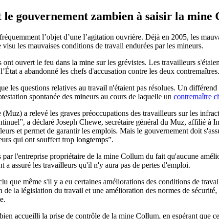
nt le gouvernement zambien à saisir la mine
 fréquemment l’objet d’une l’agitation ouvrière. Déjà en 2005, les mauv
 visu les mauvaises conditions de travail endurées par les mineurs.
t ouvert le feu dans la mine sur les grévistes. Les travailleurs s'étaien
e, l’État a abandonné les chefs d'accusation contre les deux contremaîtres
 que les questions relatives au travail n'étaient pas résolues. Un différ
testation spontanée des mineurs au cours de laquelle un
contremaître ch
uz) a relevé les graves préoccupations des travailleurs sur les infraction
inuel”, a déclaré Joseph Chewe, secrétaire général du Muz, affilié à I
leurs et permet de garantir les emplois. Mais le gouvernement doit s'assur
leurs qui ont souffert trop longtemps”.
ar l'entreprise propriétaire de la mine Collum du fait qu'aucune améliorat
a assuré les travailleurs qu'il n'y aura pas de pertes d'emploi.
 que même s'il y a eu certaines améliorations des conditions de travai
on de la législation du travail et une amélioration des normes de sécurit
e.
t bien accueilli la prise de contrôle de la mine Collum, en espérant que 