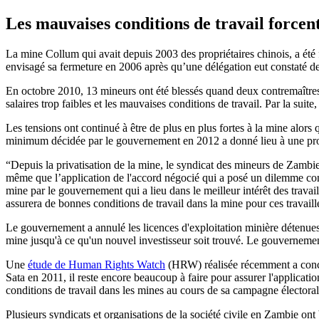
Les mauvaises conditions de travail force
La mine Collum qui avait depuis 2003 des propriétaires chinois, a été
envisagé sa fermeture en 2006 après qu’une délégation eut constaté de
En octobre 2010, 13 mineurs ont été blessés quand deux contremaîtres on
salaires trop faibles et les mauvaises conditions de travail. Par la suit
Les tensions ont continué à être de plus en plus fortes à la mine alors
minimum décidée par le gouvernement en 2012 a donné lieu à une pro
“Depuis la privatisation de la mine, le syndicat des mineurs de Zambie (M
même que l’application de l'accord négocié qui a posé un dilemme cont
mine par le gouvernement qui a lieu dans le meilleur intérêt des travail
assurera de bonnes conditions de travail dans la mine pour ces travail
Le gouvernement a annulé les licences d'exploitation minière détenues p
mine jusqu'à ce qu'un nouvel investisseur soit trouvé. Le gouvernement 
Une
étude de Human Rights Watch
(HRW) réalisée récemment a conclu
Sata en 2011, il reste encore beaucoup à faire pour assurer l'applicati
conditions de travail dans les mines au cours de sa campagne électoral
Plusieurs syndicats et organisations de la société civile en Zambie on