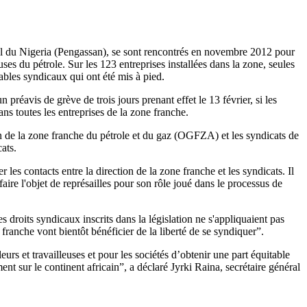
urel du Nigeria (Pengassan), se sont rencontrés en novembre 2012 pour
ses du pétrole. Sur les 123 entreprises installées dans la zone, seules
sables syndicaux qui ont été mis à pied.
réavis de grève de trois jours prenant effet le 13 février, si les
ans toutes les entreprises de la zone franche.
on de la zone franche du pétrole et du gaz (OGFZA) et les syndicats de
ats.
 les contacts entre la direction de la zone franche et les syndicats. Il
aire l'objet de représailles pour son rôle joué dans le processus de
s droits syndicaux inscrits dans la législation ne s'appliquaient pas
 franche vont bientôt bénéficier de la liberté de se syndiquer”.
rs et travailleuses et pour les sociétés d’obtenir une part équitable
ent sur le continent africain”, a déclaré Jyrki Raina, secrétaire général