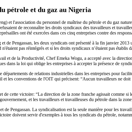
du pétrole et du gaz au Nigeria
peng) et l'association du personnel de maîtrise du pétrole et du gaz nat
usaient de reconnaître les droits syndicaux des travailleurs et travailleu
s représailles ont été exercées dans ces cinq entreprises contre des respon
 de Pengassan, les deux syndicats ont présenté à la fin janvier 2013 un p
n'étaient pas réintégrés et si les droits syndicaux n’étaient pas établis d
avail et de la Productivité, Chef Emeka Wogu, a accepté avec la directi
es dans la loi qui oblige les entreprises à accepter la présence de syndic
épartements de relations industrielles dans les entreprises pour faciliter
 et les conventions de l'OIT qui précisent: “Aucun travailleurs ne doit f
 de cette victoire: “La direction de la zone franche agissait comme si le
 gouvernement, et les travailleurs et travailleuses du pétrole dans la zone
de Pengassan. La syndicalisation est la seule manière pour les travailleu
ictoire doivent servir d'exemples à tous les syndicats du pétrole, notamm