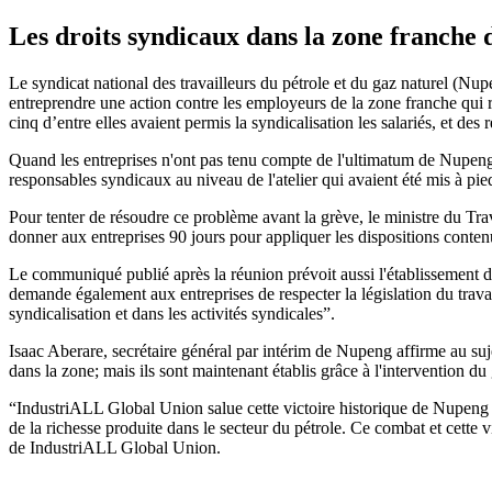
Les droits syndicaux dans la zone franche 
Le syndicat national des travailleurs du pétrole et du gaz naturel (Nu
entreprendre une action contre les employeurs de la zone franche qui ref
cinq d’entre elles avaient permis la syndicalisation les salariés, et de
Quand les entreprises n'ont pas tenu compte de l'ultimatum de Nupeng et
responsables syndicaux au niveau de l'atelier qui avaient été mis à pied 
Pour tenter de résoudre ce problème avant la grève, le ministre du Tr
donner aux entreprises 90 jours pour appliquer les dispositions contenu
Le communiqué publié après la réunion prévoit aussi l'établissement de d
demande également aux entreprises de respecter la législation du travail
syndicalisation et dans les activités syndicales”.
Isaac Aberare, secrétaire général par intérim de Nupeng affirme au sujet
dans la zone; mais ils sont maintenant établis grâce à l'intervention du
“IndustriALL Global Union salue cette victoire historique de Nupeng et 
de la richesse produite dans le secteur du pétrole. Ce combat et cette v
de IndustriALL Global Union.