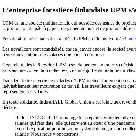
L’entreprise forestière finlandaise UPM s’
UPM est une société multinationale qui possède des usines de producti
la production de pâte à papier, de papier, de bois et de produits dérivé
Près de 40 représentants des salariés d’UPM en Finlande ont écrit
une 
Les travailleurs sont scandalisés, car en janvier encore, la société ava
bénéfiques tant pour les salariés que pour l’entreprise.
Cependant, dès le 8 février, UPM a soudainement annoncé sa décision d
sans aucune convention collective, ce qui signifie en pratique qu’elles
Dans leur lettre ouverte, les salariés d’UPM mettent fortement en caus
inévitablement leur motivation au travail. Les travailleurs exigent que
représentent ses salariés.
En toute solidarité, IndustriALL Global Union s’est jointe aux revend
déclare :
“IndustriALL Global Union juge inacceptable votre tentative de 
salariés qui fera date, elle qui survient au cœur d’une pandémi
avoir d’explication pour briser un système de négociation collectiv
salariés. Nous nous y opposerons.”