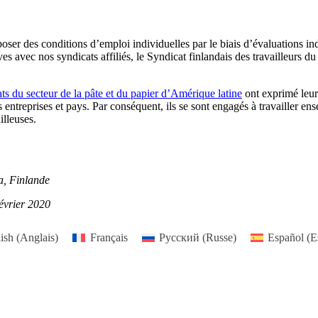
 des conditions d’emploi individuelles par le biais d’évaluations indi
 avec nos syndicats affiliés, le Syndicat finlandais des travailleurs du p
ats du secteur de la pâte et du papier d’Amérique latine
ont exprimé leur 
entreprises et pays. Par conséquent, ils se sont engagés à travailler ens
illeuses.
a, Finlande
évrier 2020
ish
(
Anglais
)
Français
Русский
(
Russe
)
Español
(
E