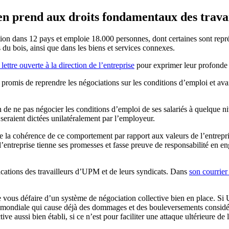
en prend aux droits fondamentaux des trava
on dans 12 pays et emploie 18.000 personnes, dont certaines sont représ
s du bois, ainsi que dans les biens et services connexes.
lettre ouverte à la direction de l’entreprise
pour exprimer leur profonde 
it promis de reprendre les négociations sur les conditions d’emploi et ava
e ne pas négocier les conditions d’emploi de ses salariés à quelque nive
 seraient dictées unilatéralement par l’employeur.
e la cohérence de ce comportement par rapport aux valeurs de l’entrepri
 l’entreprise tienne ses promesses et fasse preuve de responsabilité en e
ications des travailleurs d’UPM et de leurs syndicats. Dans
son courrier 
vous défaire d’un système de négociation collective bien en place. Si U
e mondiale qui cause déjà des dommages et des bouleversements considéra
e aussi bien établi, si ce n’est pour faciliter une attaque ultérieure de l