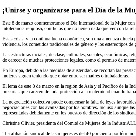
¡Unirse y organizarse para el Día de la Mu
Este 8 de marzo conmemoramos el Día Internacional de la Mujer con el
intolerancia religiosa, conflictos que no tienen nada que ver con la rel
Estas crisis, y la continua lucha económica, son una amenaza directa p
violencia, los cometidos tradicionales de género y los estereotipos de
Las estructuras raciales, de clase, culturales, sociales, económicas, re
de carecer de muchas protecciones legales, como el permiso de mater
En Europa, debido a las medidas de austeridad, se recortan las prestac
mujeres siguen teniendo que optar entre ser madres o trabajadoras.
El lema de este 8 de marzo en la región de Asia y el Pacífico de la I
precarias que carecen de toda protección a la maternidad cuando traba
La negociación colectiva puede compensar la falta de leyes favorables
negociaciones con las avanzadas por los hombres. Incluso aunque las mu
representadas debidamente en los puestos de dirección de los sindicat
Christine Olivier, presidenta del Comité de Mujeres de la IndustriALL
“La afiliación sindical de las mujeres es del 40 por ciento por términ