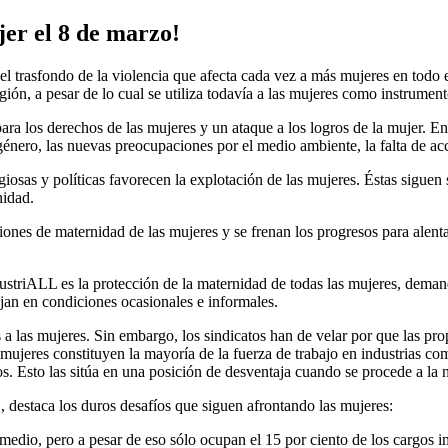
jer el 8 de marzo!
 trasfondo de la violencia que afecta cada vez a más mujeres en todo e
igión, a pesar de lo cual se utiliza todavía a las mujeres como instrumen
ara los derechos de las mujeres y un ataque a los logros de la mujer. En 
 género, las nuevas preocupaciones por el medio ambiente, la falta de ac
ligiosas y políticas favorecen la explotación de las mujeres. Éstas sigue
nidad.
iones de maternidad de las mujeres y se frenan los progresos para alent
ndustriALL es la protección de la maternidad de todas las mujeres, dema
jan en condiciones ocasionales e informales.
 a las mujeres. Sin embargo, los sindicatos han de velar por que las pr
jeres constituyen la mayoría de la fuerza de trabajo en industrias como
os. Esto las sitúa en una posición de desventaja cuando se procede a la 
, destaca los duros desafíos que siguen afrontando las mujeres:
o medio, pero a pesar de eso sólo ocupan el 15 por ciento de los cargos