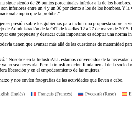
nina sigue siendo de 26 puntos porcentuales inferior a la de los hombre
 son inferiores entre un 4 y un 36 por ciento a los de los hombres. Y la 
rnacional amplia que la prohíba.”
jercer presión sobre los gobiernos para incluir una propuesta sobre la 
sejo de Administración de la OIT de los días 12 a 27 de marzo de 2015. 
yar esta propuesta y destacar cuán importante es adoptar una norma inte
todavía tienen que avanzar más allá de las cuestiones de maternidad para 
có: “Nosotros en la IndustriALL estamos convencidos de la necesidad d
 no sea necesaria. Pero la transformación fundamental de la sociedad 
era liberación y en el empoderamiento de las mujeres.”
arzo y nos envíen fotografías de las actividades que lleven a cabo.
glish
(
Inglés
)
Français
(
Francés
)
Русский
(
Ruso
)
E