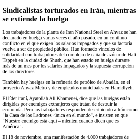
Sindicalistas torturados en Irán, mientras
se extiende la huelga
Los trabajadores de la planta de Iran National Steel en Ahvaz se han
declarado en huelga varias veces el año pasado, en un continuo
conflicto en el que exigen los salarios impagados y que su factoría
vuelva a ser de propiedad pública. Han formado vínculos de
solidaridad con trabajadores del complejo de caña de azúcar de Haft
Tappeh en la ciudad de Shush, que han estado en huelga durante
más de un mes por los salarios impagados y la supuesta corrupción
de los directores.
También hay huelgas en la refinería de petróleo de Abadán, en el
proyecto Ahvaz Metro y de empleados municipales en Hamidiyeh.
El líder iraní, Ayatollah Ali Khamenei, dice que las huelgas están
dirigidas por enemigos extranjeros que tratan de destruir la
economía. Pero los trabajadores responden describiendo a Irán como
"la Casa de los Ladrones -única en el mundo", e insisten en que
"Nuestro enemigo está aquí – mienten cuando dicen que es
América".
El 18 de noviembre, una manifestación de 4.000 trabajadores de