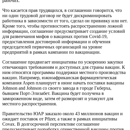
рабочих.
Что касается прав трудящихся, в соглашении говорится, что
ни один трудовой договор не будет дискриминировать
работника в зависимости от того, сделал он прививку или нет.
Кроме того, чтобы противостоять распространению ложной
информации, соглашение предусматривает создание условий
для развенчания мифов о вакцинах против Covid-19,
предоставления достоверной информации и обучения
председателей первичных организаций на уровне
предприятий в рамках кампании по вакцинации.
Соглашение продвигает инициативы по ускорению закупки
отвечающих требованиям и доступных для страны вакцин. К
ним относятся программы поддержки местного производства
вакцин. Например, южноафриканская фармацевтическая
компания Aspen планирует в июне начать поставки вакцины
Johnson and Johnson со своего завода в городе Гкберха,
бывшем Порт-Элизабет. Вакцина будет получена в
замороженном виде, затем её разморозят и упакуют для
местного распространения.
Правительство ЮАР заказало около 43 миллионов вакцин и
ожидает поставок от Pfizer, а также в рамках инициативы
Covax. В долгосрочной перспективе соглашение
предусматривает разработку отечественной вакцины против