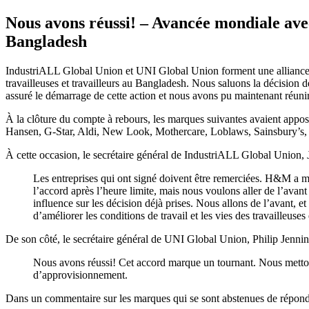
Nous avons réussi! – Avancée mondiale avec
Bangladesh
IndustriALL Global Union et UNI Global Union forment une alliance 
travailleuses et travailleurs au Bangladesh. Nous saluons la décision 
assuré le démarrage de cette action et nous avons pu maintenant réuni
À la clôture du compte à rebours, les marques suivantes avaient app
Hansen, G-Star, Aldi, New Look, Mothercare, Loblaws, Sainsbury’s
À cette occasion, le secrétaire général de IndustriALL Global Union, J
Les entreprises qui ont signé doivent être remerciées. H&M a mo
l’accord après l’heure limite, mais nous voulons aller de l’avant
influence sur les décision déjà prises. Nous allons de l’avant, et
d’améliorer les conditions de travail et les vies des travailleu
De son côté, le secrétaire général de UNI Global Union, Philip Jennin
Nous avons réussi! Cet accord marque un tournant. Nous mettons
d’approvisionnement.
Dans un commentaire sur les marques qui se sont abstenues de répondr