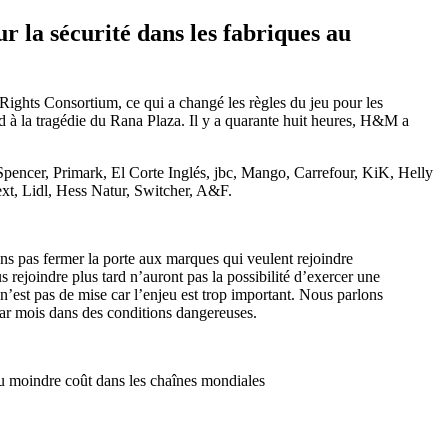
r la sécurité dans les fabriques au
hts Consortium, ce qui a changé les règles du jeu pour les
rd à la tragédie du Rana Plaza. Il y a quarante huit heures, H&M a
pencer, Primark, El Corte Inglés, jbc, Mango, Carrefour, KiK, Helly
t, Lidl, Hess Natur, Switcher, A&F.
ns pas fermer la porte aux marques qui veulent rejoindre
s rejoindre plus tard n’auront pas la possibilité d’exercer une
té n’est pas de mise car l’enjeu est trop important. Nous parlons
 par mois dans des conditions dangereuses.
du moindre coût dans les chaînes mondiales