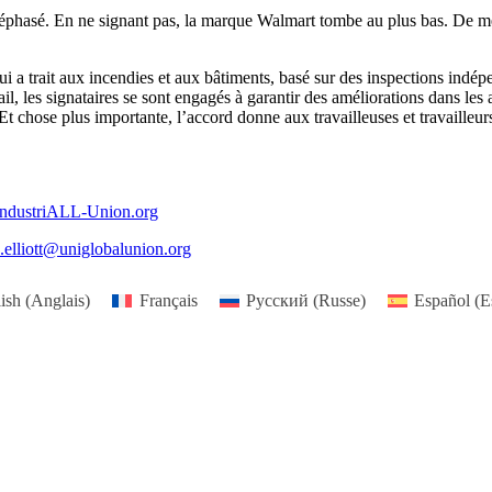
éphasé. En ne signant pas, la marque Walmart tombe au plus bas. De même
 a trait aux incendies et aux bâtiments, basé sur des inspections indépe
vail, les signataires se sont engagés à garantir des améliorations dans les
 Et chose plus importante, l’accord donne aux travailleuses et travailleu
ndustriALL-Union.org
d.elliott@uniglobalunion.org
ish
(
Anglais
)
Français
Русский
(
Russe
)
Español
(
E