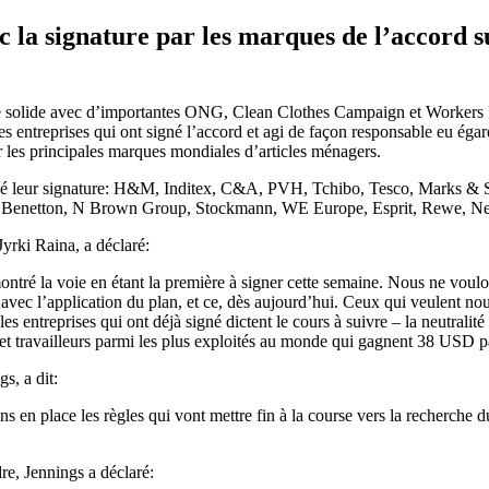
 la signature par les marques de l’accord su
solide avec d’importantes ONG, Clean Clothes Campaign et Workers Rig
des entreprises qui ont signé l’accord et agi de façon responsable eu éga
r les principales marques mondiales d’articles ménagers.
osé leur signature: H&M, Inditex, C&A, PVH, Tchibo, Tesco, Marks & S
, Benetton, N Brown Group, Stockmann, WE Europe, Esprit, Rewe, Nex
yrki Raina, a déclaré:
ntré la voie en étant la première à signer cette semaine. Nous ne voulo
 avec l’application du plan, et ce, dès aujourd’hui. Ceux qui veulent nou
 les entreprises qui ont déjà signé dictent le cours à suivre – la neutrali
ses et travailleurs parmi les plus exploités au monde qui gagnent 38 USD
gs, a dit:
 en place les règles qui vont mettre fin à la course vers la recherche 
e, Jennings a déclaré: