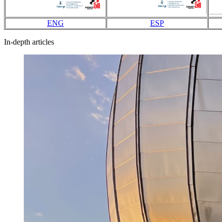
ENG
ESP
In-depth articles