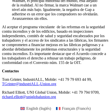
Walmart, el principal minorista del mundo, está alejado
de la realidad. Al no firmar, la marca Walmart cae a un
nivel aún más bajo. Igualmente, la negativa de Gap a
adherirse es un error que los compradores no olvidarán.
Avanzaremos sin ellos.
Al aceptar el programa vinculante de las reformas en la seguridad
contra incendios y de los edificios, basado en inspecciones
independientes, comités de salud y seguridad encabezados por los
trabajadores y el acceso de los sindicatos a las fábricas, los firmantes
se comprometen a financiar mejoras en las fábricas peligrosas y a
abordar debidamente los problemas estructurales y la seguridad
contra incendios. Es importante destacar que el Acuerdo concede a
los trabajadores el derecho a rehusar un trabajo peligroso, de
conformidad con el Convenio núm. 155 de la OIT.
Contactos
Tom Grinter, IndustriALL, Mobile: +41 79 79 693 44 99,
TGrinter@industriALL-Union.org
Richard Elliott, UNI Global Union, Mobile: +41 79 794 9709,
richard.elliott@uniglobalunion.org
English
(
Inglés
)
Français
(
Francés
)