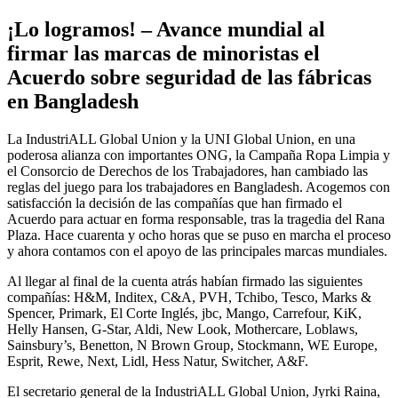
¡Lo logramos! – Avance mundial al
firmar las marcas de minoristas el
Acuerdo sobre seguridad de las fábricas
en Bangladesh
La IndustriALL Global Union y la UNI Global Union, en una
poderosa alianza con importantes ONG, la Campaña Ropa Limpia y
el Consorcio de Derechos de los Trabajadores, han cambiado las
reglas del juego para los trabajadores en Bangladesh. Acogemos con
satisfacción la decisión de las compañías que han firmado el
Acuerdo para actuar en forma responsable, tras la tragedia del Rana
Plaza. Hace cuarenta y ocho horas que se puso en marcha el proceso
y ahora contamos con el apoyo de las principales marcas mundiales.
Al llegar al final de la cuenta atrás habían firmado las siguientes
compañías: H&M, Inditex, C&A, PVH, Tchibo, Tesco, Marks &
Spencer, Primark, El Corte Inglés, jbc, Mango, Carrefour, KiK,
Helly Hansen, G-Star, Aldi, New Look, Mothercare, Loblaws,
Sainsbury’s, Benetton, N Brown Group, Stockmann, WE Europe,
Esprit, Rewe, Next, Lidl, Hess Natur, Switcher, A&F.
El secretario general de la IndustriALL Global Union, Jyrki Raina,