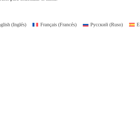
glish
(
Inglés
)
Français
(
Francés
)
Русский
(
Ruso
)
E