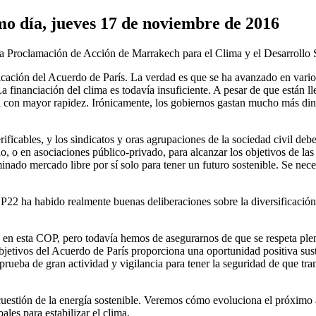
 día, jueves 17 de noviembre de 2016
n la Proclamación de Acción de Marrakech para el Clima y el Desarroll
licación del Acuerdo de París. La verdad es que se ha avanzado en vario
a financiación del clima es todavía insuficiente. A pesar de que están
a con mayor rapidez. Irónicamente, los gobiernos gastan mucho más dine
icables, y los sindicatos y oras agrupaciones de la sociedad civil deben 
o, o en asociaciones público-privado, para alcanzar los objetivos de la
nado mercado libre por sí solo para tener un futuro sostenible. Se necesit
22 ha habido realmente buenas deliberaciones sobre la diversificación 
das en esta COP, pero todavía hemos de asegurarnos de que se respeta pl
bjetivos del Acuerdo de París proporciona una oportunidad positiva sust
 prueba de gran actividad y vigilancia para tener la seguridad de que tran
 cuestión de la energía sostenible. Veremos cómo evoluciona el próximo 
es para estabilizar el clima.