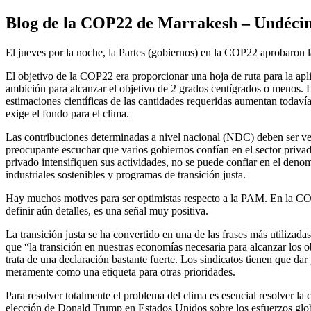
Blog de la COP22 de Marrakesh – Undécimo
El jueves por la noche, la Partes (gobiernos) en la COP22 aprobaro
El objetivo de la COP22 era proporcionar una hoja de ruta para la ap
ambición para alcanzar el objetivo de 2 grados centígrados o menos. L
estimaciones científicas de las cantidades requeridas aumentan todaví
exige el fondo para el clima.
Las contribuciones determinadas a nivel nacional (NDC) deben ser verif
preocupante escuchar que varios gobiernos confían en el sector privad
privado intensifiquen sus actividades, no se puede confiar en el denomi
industriales sostenibles y programas de transición justa.
Hay muchos motives para ser optimistas respecto a la PAM. En la COP
definir aún detalles, es una señal muy positiva.
La transición justa se ha convertido en una de las frases más utiliza
que “la transición en nuestras economías necesaria para alcanzar los o
trata de una declaración bastante fuerte. Los sindicatos tienen que dar
meramente como una etiqueta para otras prioridades.
Para resolver totalmente el problema del clima es esencial resolver la
elección de Donald Trump en Estados Unidos sobre los esfuerzos global